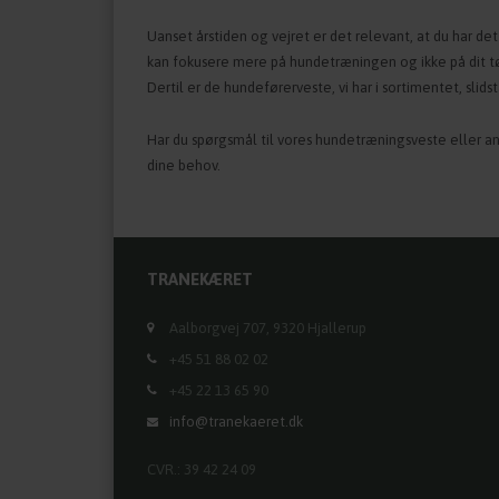
Uanset årstiden og vejret er det relevant, at du har de
kan fokusere mere på hundetræningen og ikke på dit t
Dertil er de hundeførerveste, vi har i sortimentet, slid
Har du spørgsmål til vores hundetræningsveste eller and
dine behov.
TRANEKÆRET
Aalborgvej 707, 9320 Hjallerup
+45 51 88 02 02
+45 22 13 65 90
info@tranekaeret.dk
CVR.: 39 42 24 09