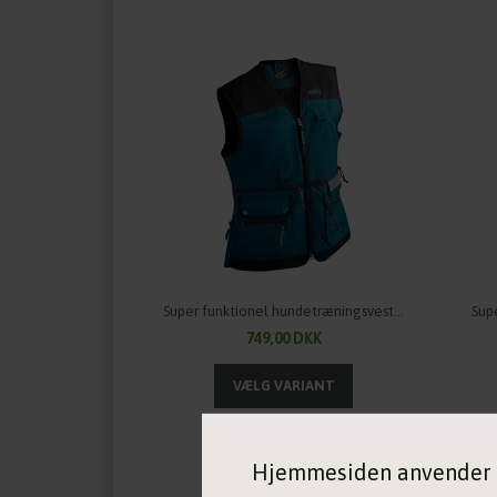
Super funktionel hundetræningsvest til damer fra OWNEY Outdoor
749,00 DKK
Hjemmesiden anvender 