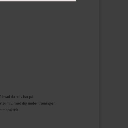
 hvad du selv har på.
getøj m.v. med dig under træningen.
re praktisk.