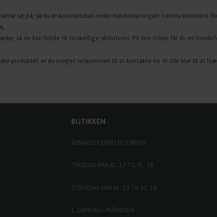
t rette tøj på, så du er komfortabel under hundetræningen. I vores sortiment fi
øj.
stærke, så de kan holde til forskellige aktiviteter. På den måde får du en hund
re produkter, er du meget velkommen til at kontakte os. Vi står klar til at hjæl
BUTIKKEN
ÅBNINGSTIDER I BUTIKKEN:
TIRSDAG FRA KL. 13 TIL KL. 18
TORSDAG FRA KL. 13 TIL KL. 18
1. LØRDAG I MÅNEDEN