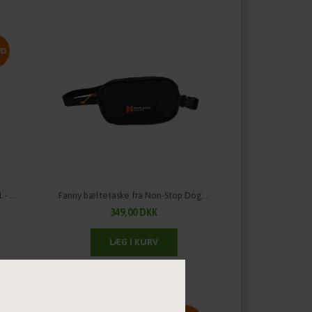
UD
DOGSOME Pro Tricker Jacket - 2 i 1 - Unisex
Fanny bæltetaske fra Non-Stop Dogwear
349,00 DKK