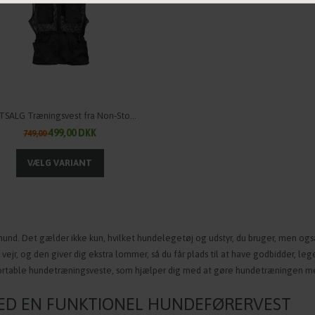
RESTSALG Træningsvest fra Non-Stop Dogwear - Unisex
499,00 DKK
749,00
 hund. Det gælder ikke kun, hvilke
t
hundelegetøj og udstyr, du bruger, men også
ejr, og den giver dig ekstra lommer, så du får plads til at have godbidder, le
fortable hundetræningsveste, som hjælper dig med at gøre hundetræningen me
MED EN FUNKTIONEL HUNDEFØRERVEST