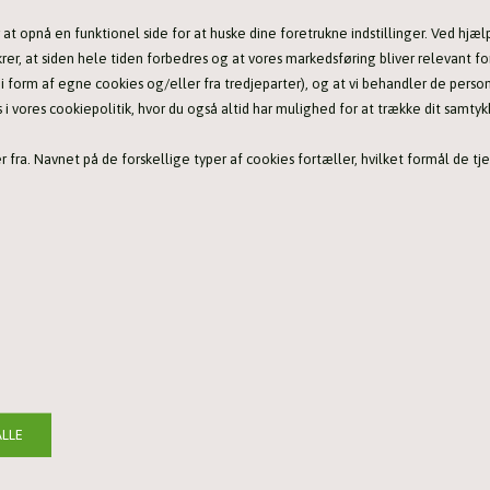
TILB
 opnå en funktionel side for at huske dine foretrukne indstillinger. Ved hjælp 
krer, at siden hele tiden forbedres og at vores markedsføring bliver relevant for
n i form af egne cookies og/eller fra tredjeparter), og at vi behandler de pers
 vores cookiepolitik, hvor du også altid har mulighed for at trække dit samtyk
 fra. Navnet på de forskellige typer af cookies fortæller, hvilket formål de tje
NIKWAX TX-Direct Spray til imprægnering af tøj med membran
149,95 DKK
899,00 DKK
1.159,00
TILBUD