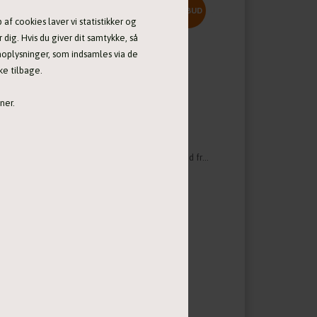
UD
TILBUD
af cookies laver vi statistikker og
 dig. Hvis du giver dit samtykke, så
onoplysninger, som indsamles via de
ke tilbage.
ner.
Obidience træningsvest til kvinder fra Non-Stop Dogwear
Obidience træningsvest til mænd fra Non-Stop Dogwear
899,00 DKK
1.159,00