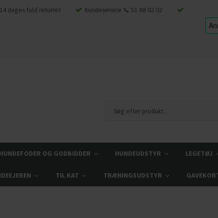
14 dages fuld returret
Kundeservice 📞 51 88 02 02
HUNDEFODER OG GODBIDDER
HUNDEUDSTYR
LEGETØJ
NDEEJEREN
TIL KAT
TRÆNINGSUDSTYR
GAVEKOR