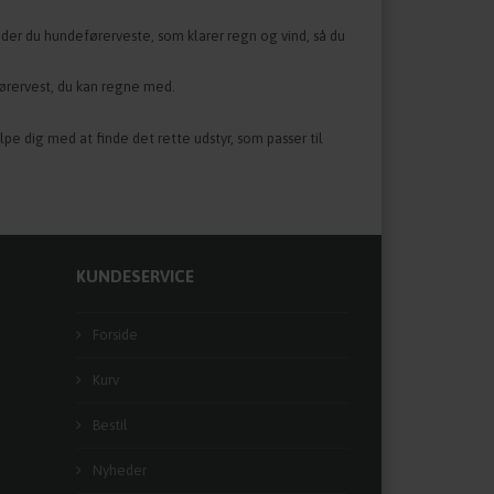
nder du hundeførerveste, som klarer regn og vind, så du
eførervest, du kan regne med.
pe dig med at finde det rette udstyr, som passer til
KUNDESERVICE
Forside
Kurv
Bestil
Nyheder