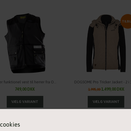
TILB
Super funktionel vest til herrer fra OWNEY Outdoor
749,00 DKK
1.499,00 DKK
1.995,00
cookies