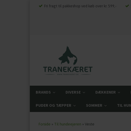
Fri fragt til pakkeshop ved køb over kr. 599,-
BRANDS
DIVERSE
DÆKKENER
PUDER OG TÆPPER
SOMMER
TIL HU
Forside
»
Til hundeejeren
»
Veste