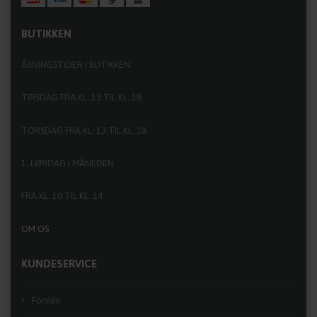
enhver hunde- og kattesmag.
BUTIKKEN
Hvis du er i tvivl om hvilken af vores typer foder, du
ÅBNINGSTIDER I BUTIKKEN:
skal vælge til din hund eller kat eller noget som helst
andet,
TIRSDAG FRA KL. 13 TIL KL. 18
er du naturligvis meget velkommen til at ringe eller
TORSDAG FRA KL. 13 TIL KL. 18
skrive til os.
Rasmus har telefonnummer
22 13 65 90
1. LØRDAG I MÅNEDEN
Susanne har telefonnummer
51 88 02 02
FRA KL. 10 TIL KL. 14
BUTIKKENS ÅBNINGSTIDER
TIRSDAG FRA KL. 13 TIL KL 18
OM OS
TORSDAG FRA KL. 13 TIL KL. 18
KUNDESERVICE
ÅBENT 1. LØRDAG I MÅNEDEN ÅBENT FRA KL. 10 TIL KL. 14.
I RESTEN AF 2026 ER DET FØLGENDE DATOER:
Forside
1/8, 5/9, 3/10, 7/11 og 5/12.