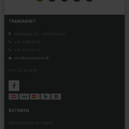
TRANEKÆRET
Aalborgvej 707, 9320 Hjallerup
+45 51 88 02 02
+45 22 13 65 90
info@tranekaeret.dk
CVR.: 39 42 24 09
BUTIKKEN
ÅBNINGSTIDER I BUTIKKEN: