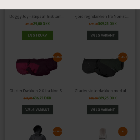
Statistiske
Vis cookie detaljer
Doggy Joy - Strips af frisk lammekød til hvalpe
Fjord regndækken fra Non-Stop Dogwear
29,00 DKK
509,25 DKK
39,00
679,00
TILBUD
TILBUD
Glacier Dækken 2.0 fra Non-Stop Dogwear - perfekt til kolde dage
Glacier vinterdækken med uld 2.0 fra Non-Stop Dogwear
636,75 DKK
689,25 DKK
849,00
919,00
TILBUD
TILBUD