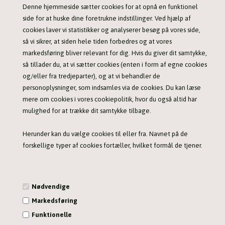
Denne hjemmeside sætter cookies for at opnå en funktionel
Doggy Joy - Oksehudsticks med Kyllingestrips
Doggy Joy - Strips af frisk andekød
side for at huske dine foretrukne indstillinger. Ved hjælp af
29,00 DKK
20,00 DKK
39,00
29,00
cookies laver vi statistikker og analyserer besøg på vores side,
så vi sikrer, at siden hele tiden forbedres og at vores
markedsføring bliver relevant for dig. Hvis du giver dit samtykke,
så tillader du, at vi sætter cookies (enten i form af egne cookies
og/eller fra tredjeparter), og at vi behandler de
TILBUD
TILBUD
personoplysninger, som indsamles via de cookies. Du kan læse
mere om cookies i vores cookiepolitik, hvor du også altid har
mulighed for at trække dit samtykke tilbage.
Doggy Joy - Strips af frisk kyllingefillet
Doggy Joy - Strips af frisk kyllingekød
Herunder kan du vælge cookies til eller fra. Navnet på de
29,00 DKK
20,00 DKK
39,00
29,00
forskellige typer af cookies fortæller, hvilket formål de tjener.
Nødvendige
TILBUD
TILBUD
Markedsføring
Funktionelle