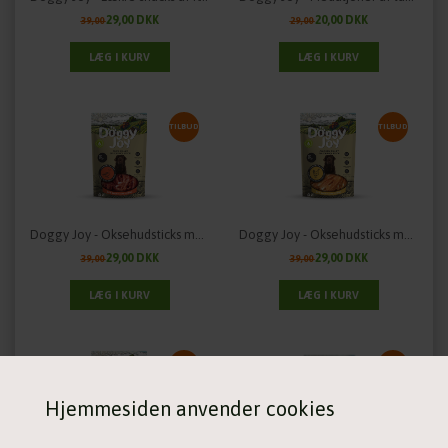
29,00 DKK
20,00 DKK
39,00
29,00
TILBUD
TILBUD
Doggy Joy - Oksehudsticks med Andefillet
Doggy Joy - Oksehudsticks med Kyllingefillet
29,00 DKK
29,00 DKK
39,00
39,00
TILBUD
TILBUD
Hjemmesiden anvender cookies