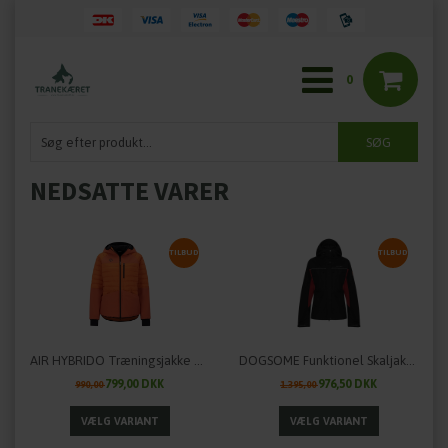
0
NEDSATTE VARER
TILBUD
TILBUD
AIR HYBRIDO Træningsjakke V.1 fra HUNDLANDS
DOGSOME Funktionel Skaljakke til damer
799,00 DKK
976,50 DKK
990,00
1.395,00