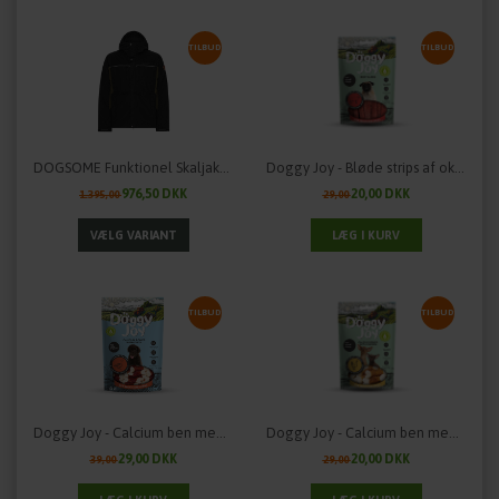
TILBUD
TILBUD
DOGSOME Funktionel Skaljakke til mænd
Doggy Joy - Bløde strips af oksekød
976,50 DKK
20,00 DKK
1.395,00
29,00
TILBUD
TILBUD
Doggy Joy - Calcium ben med And til hvalpe
Doggy Joy - Calcium ben med Kylling
29,00 DKK
20,00 DKK
39,00
29,00