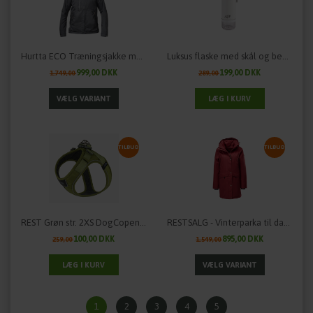
Hurtta ECO Træningsjakke med masser af detaljer
Luksus flaske med skål og beholder til godbidder - Den originale fra AFP
999,00 DKK
199,00 DKK
1.749,00
289,00
TILBUD
TILBUD
REST Grøn str. 2XS DogCopenhagen Walk Go - StepIn sele
RESTSALG - Vinterparka til damer "Comoda" fra OWNEY Outdoor - flere farver
100,00 DKK
895,00 DKK
259,00
1.549,00
1
2
3
4
5