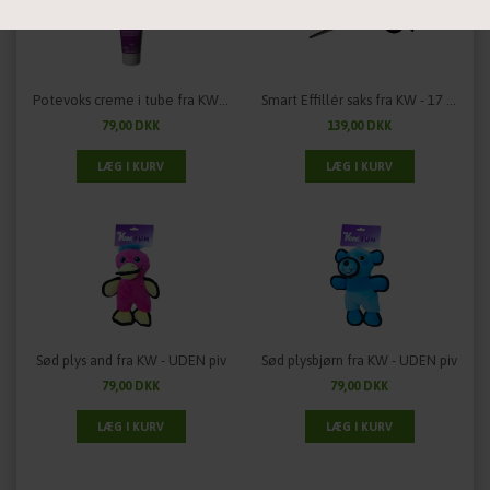
Statistiske
Vis cookie detaljer
Potevoks creme i tube fra KW - 50 gram
Smart Effillér saks fra KW - 17 cm
79,00 DKK
139,00 DKK
Sød plys and fra KW - UDEN piv
Sød plysbjørn fra KW - UDEN piv
79,00 DKK
79,00 DKK