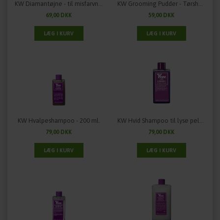
KW Diamantøjne - til misfarvninger ved øjnene
KW Grooming Pudder - Tørshampoo - 50 gram
69,00 DKK
59,00 DKK
KW Hvalpeshampoo - 200 ml.
KW Hvid Shampoo til lyse pelse - 200 ml.
79,00 DKK
79,00 DKK