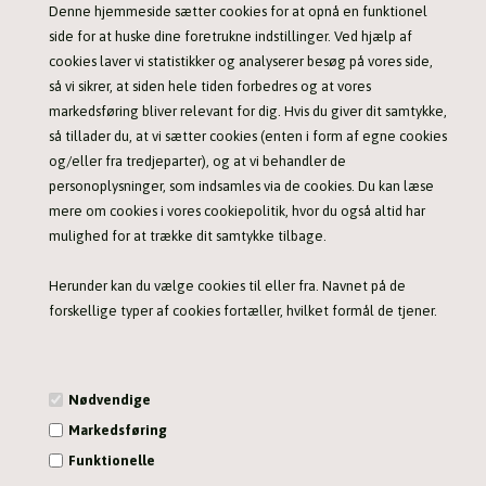
Denne hjemmeside sætter cookies for at opnå en funktionel
side for at huske dine foretrukne indstillinger. Ved hjælp af
cookies laver vi statistikker og analyserer besøg på vores side,
KW Special shampoo - 200 ml.
KW Terrier shampoo - 200 ml.
så vi sikrer, at siden hele tiden forbedres og at vores
89,00 DKK
89,00 DKK
markedsføring bliver relevant for dig. Hvis du giver dit samtykke,
så tillader du, at vi sætter cookies (enten i form af egne cookies
og/eller fra tredjeparter), og at vi behandler de
personoplysninger, som indsamles via de cookies. Du kan læse
mere om cookies i vores cookiepolitik, hvor du også altid har
mulighed for at trække dit samtykke tilbage.
Herunder kan du vælge cookies til eller fra. Navnet på de
forskellige typer af cookies fortæller, hvilket formål de tjener.
Mini neglesaks fra KW's Smart serie
Potesaks fra Smart serien fra KW
59,00 DKK
119,00 DKK
Nødvendige
Markedsføring
Funktionelle