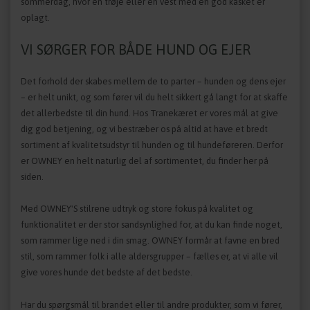
sommerdag, hvor en trøje eller en vest med en god kasket er
oplagt.
VI SØRGER FOR BÅDE HUND OG EJER
Det forhold der skabes mellem de to parter – hunden og dens ejer
– er helt unikt, og som fører vil du helt sikkert gå langt for at skaffe
det allerbedste til din hund. Hos Tranekæret er vores mål at give
dig god betjening, og vi bestræber os på altid at have et bredt
sortiment af kvalitetsudstyr til hunden og til hundeføreren. Derfor
er OWNEY en helt naturlig del af sortimentet, du finder her på
siden.
Med OWNEY'S stilrene udtryk og store fokus på kvalitet og
funktionalitet er der stor sandsynlighed for, at du kan finde noget,
som rammer lige ned i din smag. OWNEY formår at favne en bred
stil, som rammer folk i alle aldersgrupper – fælles er, at vi alle vil
give vores hunde det bedste af det bedste.
Har du spørgsmål til brandet eller til andre produkter, som vi fører,