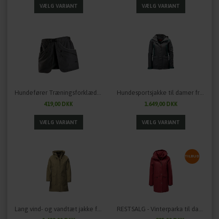
Hundefører Træningsforklæde fra OWNEY
Hundesportsjakke til damer fra OWNEY
419,00 DKK
1.649,00 DKK
TILBUD
Lang vind- og vandtæt jakke fra Owney - SAJAMA
RESTSALG - Vinterparka til damer "Comoda" fra OWNEY Outdoor - flere farver