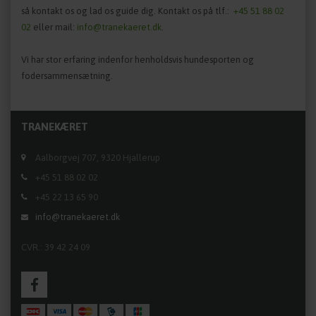
så kontakt os og lad os guide dig. Kontakt os på tlf.:
+45 51 88 02
02
eller mail:
info@tranekaeret.dk
.
Vi har stor erfaring indenfor henholdsvis hundesporten og
fodersammensætning.
TRANEKÆRET
Aalborgvej 707, 9320 Hjallerup
+45 51 88 02 02
+45 22 13 65 90
info@tranekaeret.dk
CVR.: 39 42 24 09