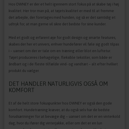
Hos OWNEY er der et helt igennem stort fokus på at skabe tøj i høj
kvalitet. Her tror man på, at tøjets kvalitet er med til at fremme
det arbejde, der foretages med hunden, og så er det samtidig et
udtryk for, at man gerne vil sikre det bedste for sine kunder.
Med et godt og erfarent øje for godt design og smarte features,
skabes der her et univers, enhver hundefører vil føle sig godt tilpas
i – uanset om der er tale om en træning eller blot en luftetur.
Tøjet produceres i behagelige, fleksible tekstiler, som både er
åndbart og i de fleste tilfælde vind- og vandtæt – alt efter hvilket
produkt du vælger.
DET HANDLER NATURLIGVIS OGSÅ OM
KOMFORT
Et af de helt store fokuspunkter hos OWNEY er også den gode
komfort. Hundetræning kræver, at du også selv har de bedste
forudsætninger for at bevæge dig – uanset om det er en vinterkold
dag, hvor du ifører dig vinterjakke, eller om det er en lun