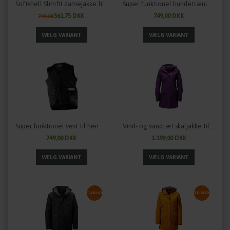
Softshell Slimfit damejakke fra OWNEY Outdoor - "MATU"
Super funktionel hundetræningsvest til damer fra OWNEY Outdoor
561,75 DKK
749,00 DKK
749,00
Super funktionel vest til herrer fra OWNEY Outdoor
Vind- og vandtæt skaljakke til damer "TUVAQ" fra OWNEY
749,00 DKK
1.199,00 DKK
TILBUD
TILBUD