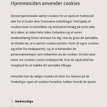
Hjemmesiden anvender cookies
Denne hjemmeside sætter cookies for at opnå en funktionel
side for at huske dine foretrukne indstillinger. Ved hjælp af
Super fed kasket fra OWNEY Outdoor - Sort
cookies laver vi statistikker og analyserer besøg på vores side,
99,00 DKK
så vi sikrer, at siden hele tiden forbedres og at vores
markedsføring bliver relevant for dig. Hvis du giver dit samtykke,
så tillader du, at vi sætter cookies (enten i form af egne cookies
og/eller fra tredjeparter), og at vi behandler de
personoplysninger, som indsamles via de cookies. Du kan læse
OWNEY OUTDOOR
mere om cookies i vores cookiepolitik, hvor du også altid har
mulighed for at trække dit samtykke tilbage.
Den tyske virksomhed OWNEY producerer både lækkert og
funktionelt tøj samt accessories til den aktive hundefører. Med et
Herunder kan du vælge cookies til eller fra. Navnet på de
fint og stort udvalg i høj kvalitet er der god mulighed for en
forskellige typer af cookies fortæller, hvilket formål de tjener.
behagelig omgang hundetræning – for både hunden og dig som
træner.
Nødvendige