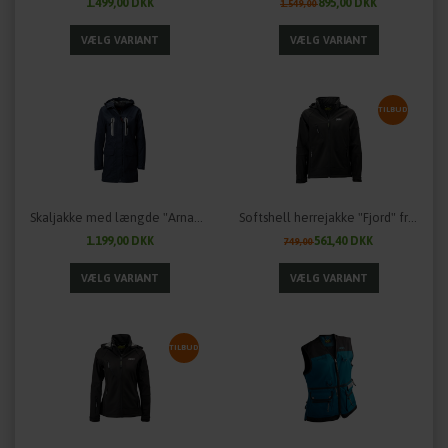
1.499,00 DKK
895,00 DKK
1.549,00
TILBUD
Skaljakke med længde "Arnauti" til damer fra OWNEY Outdoor - flere farver
Softshell herrejakke "Fjord" fra OWNEY Outdoor
1.199,00 DKK
561,40 DKK
749,00
TILBUD