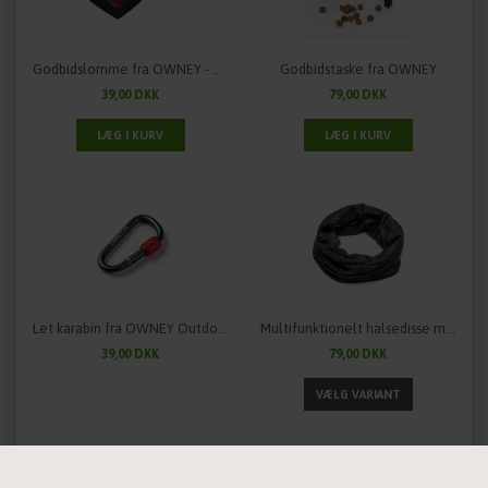
Godbidslomme fra OWNEY - passer til alle OWNEY jakker
Godbidstaske fra OWNEY
39,00 DKK
79,00 DKK
Let karabin fra OWNEY Outdoor
Multifunktionelt halsedisse med mange funktioner fra OWNEY
39,00 DKK
79,00 DKK