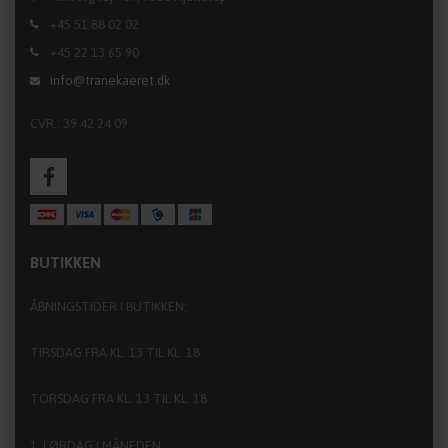
+45 51 88 02 02
+45 22 13 65 90
info@tranekaeret.dk
CVR.: 39 42 24 09
BUTIKKEN
ÅBNINGSTIDER I BUTIKKEN:
TIRSDAG FRA KL. 13 TIL KL. 18
TORSDAG FRA KL. 13 TIL KL. 18
1. LØRDAG I MÅNEDEN