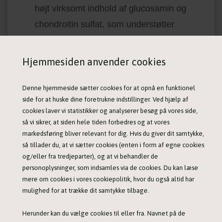
højt virksomt indhold af glucosamin og
chondroitin sulfat, som understøtter
udviklingen af brusk og som desuden
styrker bruskens funktionalitet i led
Hjemmesiden anvender cookies
områderne.
NATURLIG CELLE BESKYTTELSE -
Denne hjemmeside sætter cookies for at opnå en funktionel
side for at huske dine foretrukne indstillinger. Ved hjælp af
vigtige antioxidanter fra forskellige bær
cookies laver vi statistikker og analyserer besøg på vores side,
(blandt andet langsomt tørret tranebær og
så vi sikrer, at siden hele tiden forbedres og at vores
markedsføring bliver relevant for dig. Hvis du giver dit samtykke,
blåbær) samt vitamin E og selen.
så tillader du, at vi sætter cookies (enten i form af egne cookies
SILKY COAT COMPLEX - kombination af
og/eller fra tredjeparter), og at vi behandler de
høj kvaltitet lakseolie, natulige hørfrø og
personoplysninger, som indsamles via de cookies. Du kan læse
mere om cookies i vores cookiepolitik, hvor du også altid har
krill, som indeholder vigtige Omega
mulighed for at trække dit samtykke tilbage.
fedtsyrer, som sikrer den positive udvikling
Herunder kan du vælge cookies til eller fra. Navnet på de
af skinnende og silkeagtig pels og smidig