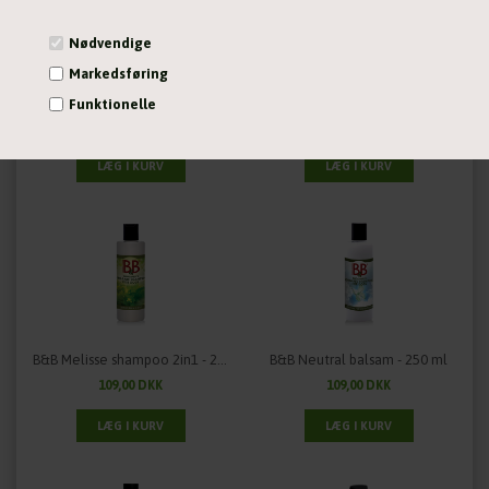
Nødvendige
Markedsføring
B&B Lavendel shampoo - 250 ml
B&B Loppe og flåt shampoo - 250 ml
Funktionelle
109,00 DKK
124,00 DKK
Statistiske
Vis cookie detaljer
B&B Melisse shampoo 2in1 - 250 ml
B&B Neutral balsam - 250 ml
109,00 DKK
109,00 DKK