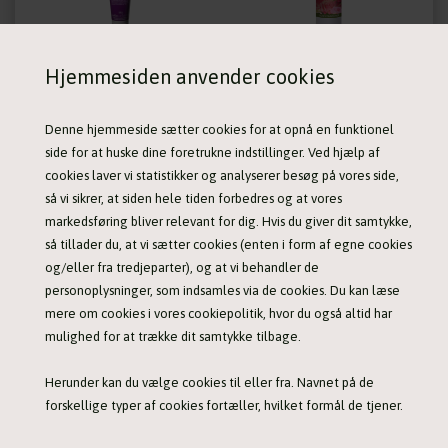
Potevoks creme i tube fra KW - 50 gram
B&B Balsam med roser - 250 ml
Hjemmesiden anvender cookies
79,00 DKK
109,00 DKK
Denne hjemmeside sætter cookies for at opnå en funktionel
side for at huske dine foretrukne indstillinger. Ved hjælp af
cookies laver vi statistikker og analyserer besøg på vores side,
så vi sikrer, at siden hele tiden forbedres og at vores
markedsføring bliver relevant for dig. Hvis du giver dit samtykke,
så tillader du, at vi sætter cookies (enten i form af egne cookies
og/eller fra tredjeparter), og at vi behandler de
personoplysninger, som indsamles via de cookies. Du kan læse
B&B Citrus shampoo - 250 ml
B&B Jojoba shampoo - 250 ml
mere om cookies i vores cookiepolitik, hvor du også altid har
109,00 DKK
109,00 DKK
mulighed for at trække dit samtykke tilbage.
Herunder kan du vælge cookies til eller fra. Navnet på de
forskellige typer af cookies fortæller, hvilket formål de tjener.