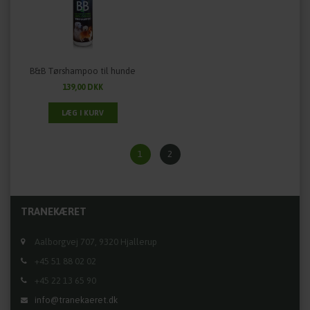
B&B Tørshampoo til hunde
139,00 DKK
1
2
TRANEKÆRET
Aalborgvej 707, 9320 Hjallerup
+45 51 88 02 02
+45 22 13 65 90
info@tranekaeret.dk