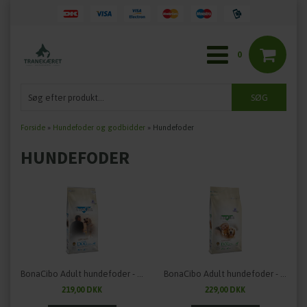
0
Forside
»
Hundefoder og godbidder
»
Hundefoder
HUNDEFODER
BonaCibo Adult hundefoder - Kylling & Ris med ansjoser
BonaCibo Adult hundefoder - Lam & Ris med ansjoser
219,00 DKK
229,00 DKK