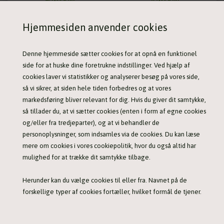
Hjemmesiden anvender cookies
Denne hjemmeside sætter cookies for at opnå en funktionel
side for at huske dine foretrukne indstillinger. Ved hjælp af
cookies laver vi statistikker og analyserer besøg på vores side,
så vi sikrer, at siden hele tiden forbedres og at vores
markedsføring bliver relevant for dig. Hvis du giver dit samtykke,
Kingsmoor Pure Fish PUPPY - til små racer
Kingsmoor Pure Fish til mellem og store racer
så tillader du, at vi sætter cookies (enten i form af egne cookies
179,00 DKK
179,00 DKK
og/eller fra tredjeparter), og at vi behandler de
personoplysninger, som indsamles via de cookies. Du kan læse
mere om cookies i vores cookiepolitik, hvor du også altid har
mulighed for at trække dit samtykke tilbage.
Herunder kan du vælge cookies til eller fra. Navnet på de
forskellige typer af cookies fortæller, hvilket formål de tjener.