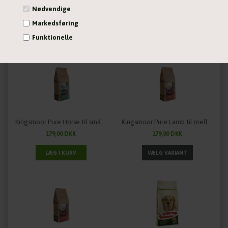
Kingsmoor Pure Fish til små racer
Kingsmoor Pure Horse til mellem og store racer
Nødvendige
179,00 DKK
179,00 DKK
Markedsføring
Funktionelle
Statistiske
Vis cookie detaljer
Kingsmoor Pure Horse til små racer - 2,5 kg.
Kingsmoor Pure Lamb til mellem og store racer
179,00 DKK
179,00 DKK