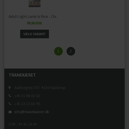
Adult Light Lamb & Rice - Chicopee Classic Line
99,00 DKK
1
2
TRANEKÆRET
Aalborgvej 707, 9320 Hjallerup
+45 51 88 02 02
+45 22 13 65 90
info@tranekaeret.dk
CVR.: 39 42 24 09