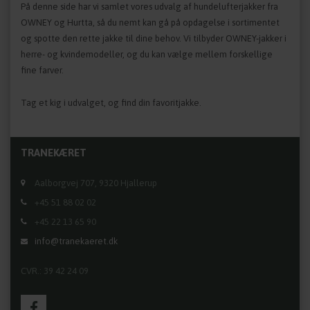
På denne side har vi samlet vores udvalg af hundelufterjakker fra
OWNEY og Hurtta, så du nemt kan gå på opdagelse i sortimentet
og spotte den rette jakke til dine behov. Vi tilbyder OWNEY-jakker i
herre- og kvindemodeller, og du kan vælge mellem forskellige
fine farver.
Tag et kig i udvalget, og find din favoritjakke.
TRANEKÆRET
Aalborgvej 707, 9320 Hjallerup
+45 51 88 02 02
+45 22 13 65 90
info@tranekaeret.dk
CVR.: 39 42 24 09