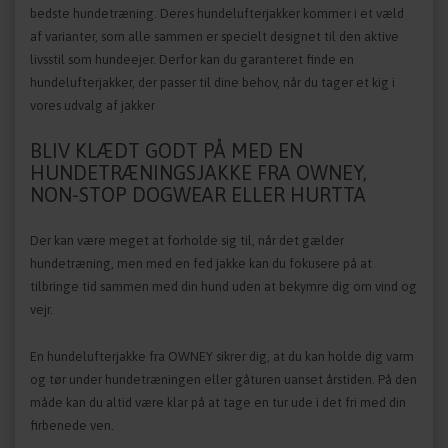
bedste hundetræning. Deres hundelufterjakker kommer i et væld
af varianter, som alle sammen er specielt designet til den aktive
livsstil som hundeejer. Derfor kan du garanteret finde en
hundelufterjakker, der passer til dine behov, når du tager et kig i
vores udvalg af jakker
BLIV KLÆDT GODT PÅ MED EN
HUNDETRÆNINGSJAKKE FRA OWNEY,
NON-STOP DOGWEAR ELLER HURTTA
Der kan være meget at forholde sig til, når det gælder
hundetræning, men med en fed jakke kan du fokusere på at
tilbringe tid sammen med din hund uden at bekymre dig om vind og
vejr.
En hundelufterjakke fra OWNEY sikrer dig, at du kan holde dig varm
og tør under hundetræningen eller gåturen uanset årstiden. På den
måde kan du altid være klar på at tage en tur ude i det fri med din
firbenede ven.