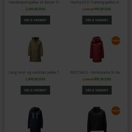
Hundesportsjakke til damer fra OWNEY
Hurtta ECO Træningsjakke med masser af detaljer
1.649,00 DKK
999,00 DKK
1.749,00
TILBUD
Lang vind- og vandtæt jakke fra Owney - SAJAMA
RESTSALG - Vinterparka til damer "Comoda" fra OWNEY Outdoor - flere farver
1.499,00 DKK
895,00 DKK
1.549,00
TILBUD