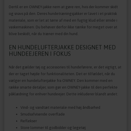
Dertil er en OWNEY-jakke nem at gøre ren, hvis der kommer skidt
og snavs på den. Deres hundetræningsjakker er lavet i et praktisk
materiale, som er let at tørre af med en fugtig klud eller smide i
vaskemaskinen. Du behøver derfor ikke tænke for meget over at
blive beskidt, når du træner med din hund.
EN HUNDELUFTERJAKKE DESIGNET MED
HUNDEEJEREN I FOKUS
Når det gælder tøj og accessories til hundeførere, er det vigtigt, at
der er taget højde for funktionaliteten. Det er tilfældet, når du
vælger en hundelufterjakke fra OWNEY. Den kommer med en
række smarte detaljer, som gør en OWNEY-jakke til den perfekte
påklædning for enhver hundeejer. Dette inkluderer blandt andet:
Vind- og vandtæt materiale med høj åndbarhed
Smudsafvisende overflade
Reflekser
Store lommer til godbidder og legetøj