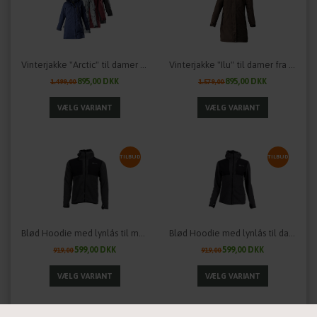
Vinterjakke "Arctic" til damer fra OWNEY outdoor - flere farver
Vinterjakke "Ilu" til damer fra OWNEY outdoor - flere farver
895,00 DKK
895,00 DKK
1.499,00
1.579,00
TILBUD
TILBUD
Blød Hoodie med lynlås til mænd fra Non-Stop Dogwear
Blød Hoodie med lynlås til damer fra Non-Stop Dogwear
599,00 DKK
599,00 DKK
919,00
919,00