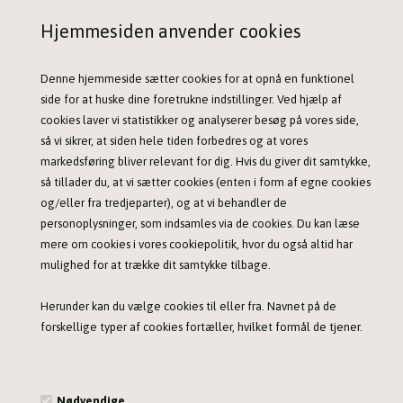
TILBUD
TILBUD
Hjemmesiden anvender cookies
Denne hjemmeside sætter cookies for at opnå en funktionel
side for at huske dine foretrukne indstillinger. Ved hjælp af
Blød Hoodie til damer fra Non-Stop Dogwear
Blød Hoodie til mænd fra Non-Stop Dogwear
cookies laver vi statistikker og analyserer besøg på vores side,
599,00 DKK
599,00 DKK
849,00
849,00
så vi sikrer, at siden hele tiden forbedres og at vores
markedsføring bliver relevant for dig. Hvis du giver dit samtykke,
så tillader du, at vi sætter cookies (enten i form af egne cookies
og/eller fra tredjeparter), og at vi behandler de
personoplysninger, som indsamles via de cookies. Du kan læse
TILBUD
TILBUD
mere om cookies i vores cookiepolitik, hvor du også altid har
mulighed for at trække dit samtykke tilbage.
Herunder kan du vælge cookies til eller fra. Navnet på de
Super lækker T-shirt til mænd fra Non-Stop Dogwear
Behagelig og varm Hoodie til mænd fra Non-Stop Dogwear
forskellige typer af cookies fortæller, hvilket formål de tjener.
199,00 DKK
599,00 DKK
359,00
1.039,00
Nødvendige