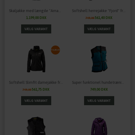
Skaljakke med længde "Arnauti" til damer fra OWNEY Outdoor - flere farver
Softshell herrejakke "Fjord" fra OWNEY Outdoor
1.199,00 DKK
561,40 DKK
749,00
TILBUD
Softshell Slimfit damejakke fra OWNEY Outdoor - "MATU"
Super funktionel hundetræningsvest til damer fra OWNEY Outdoor
561,75 DKK
749,00 DKK
749,00