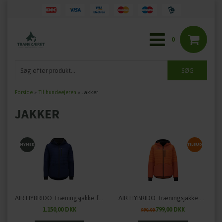
0
Forside
»
Til hundeejeren
»
Jakker
JAKKER
NYHED
TILBUD
AIR HYBRIDO Træningsjakke fra HUNDLANDS - Ny Version
AIR HYBRIDO Træningsjakke V.1 fra HUNDLANDS
1.150,00 DKK
799,00 DKK
990,00