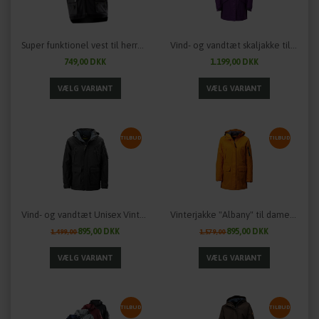
Super funktionel vest til herrer fra OWNEY Outdoor
Vind- og vandtæt skaljakke til damer "TUVAQ" fra OWNEY
749,00 DKK
1.199,00 DKK
TILBUD
TILBUD
Vind- og vandtæt Unisex Vinterjakke "Taraq Two" fra OWNEY Outdoor
Vinterjakke "Albany" til damer fra OWNEY outdoor - flere farver
895,00 DKK
895,00 DKK
1.499,00
1.579,00
TILBUD
TILBUD