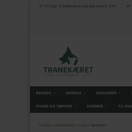
Fri fragt til pakkeshop ved køb over kr. 599,-
BRANDS
DIVERSE
DÆKKENER
PUDER OG TÆPPER
SOMMER
TIL HU
Forside
»
Hundeudstyr
»
Liner
»
Sporliner