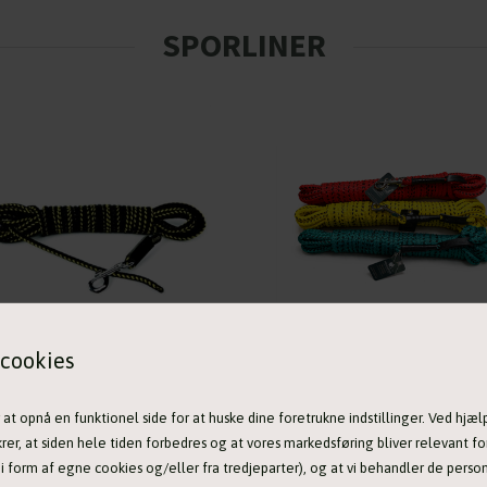
SPORLINER
cookies
Nylon træningsline sort/gul uden håndtag - 5 meter
159,00 DKK
139,00 DKK
 opnå en funktionel side for at huske dine foretrukne indstillinger. Ved hjælp 
krer, at siden hele tiden forbedres og at vores markedsføring bliver relevant for
n i form af egne cookies og/eller fra tredjeparter), og at vi behandler de pers