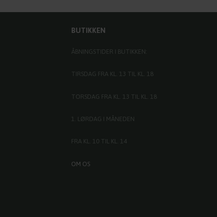
BUTIKKEN
ÅBNINGSTIDER I BUTIKKEN:
TIRSDAG FRA KL. 13 TIL KL. 18
TORSDAG FRA KL. 13 TIL KL. 18
1. LØRDAG I MÅNEDEN
FRA KL. 10 TIL KL. 14
OM OS