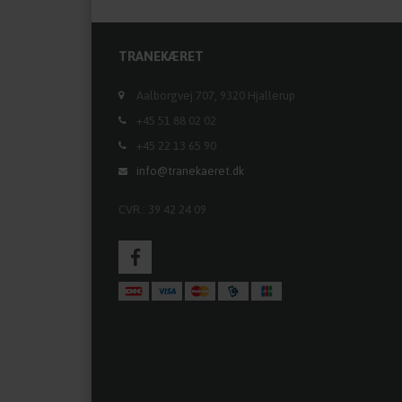
TRANEKÆRET
Aalborgvej 707, 9320 Hjallerup
+45 51 88 02 02
+45 22 13 65 90
info@tranekaeret.dk
CVR.: 39 42 24 09