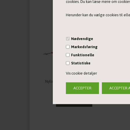
cookies. Du kan læse mere om cookies i
Herunder kan du vælge cookies til eller
Nødvendige
Markedsføring
Funktionelle
Statistiske
Vis cookie detaljer
Nylon sporline, 10,5m - flere farver
119,00 DKK