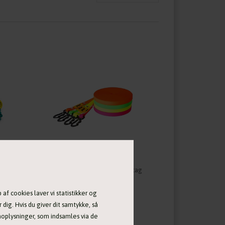
Tranekæret Nylon sporline, 10,5m - flere farver
Flex træningsline uden håndtag
339,00 DKK
af cookies laver vi statistikker og
 dig. Hvis du giver dit samtykke, så
onoplysninger, som indsamles via de