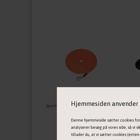
Hjemmesiden anvender 
Sporline med PVC-belægning - fra Non-Stop Dogwear
489,00 DKK
Denne hjemmeside sætter cookies for at
analyserer besøg på vores side, så vi si
tillader du, at vi sætter cookies (ente