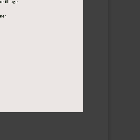
ke tilbage.
ner.