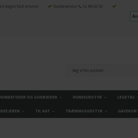
14 dages fuld returret
Kundeservice 📞 51 88 02 02
HUNDEFODER OG GODBIDDER
HUNDEUDSTYR
LEGETØJ
NDEEJEREN
TIL KAT
TRÆNINGSUDSTYR
GAVEKOR