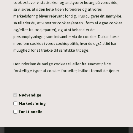
HUNDLANDS Uld tæppe - nemt at tage med på tur
NINJA pude - en ekstra holdbar hundepude
cookies laver vi statistikker og analyserer besøg på vores side,
så vi sikrer, at siden hele tiden forbedres og at vores
390,00 DKK
649,00 DKK
markedsføring bliver relevant for dig. Hvis du giver dit samtykke,
så tillader du, at vi sætter cookies (enten i form af egne cookies
og/eller fra tredjeparter), og at vi behandler de
personoplysninger, som indsamles via de cookies. Du kan læse
TILBUD
mere om cookies i vores cookiepolitik, hvor du også altid har
mulighed for at trække dit samtykke tilbage.
Herunder kan du vælge cookies til eller fra. Navnet på de
forskellige typer af cookies fortæller, hvilket formål de tjener.
Petlounger hundepude - Måler 70x85 cm
219,00 DKK
289,00
Nødvendige
Markedsføring
Funktionelle
Statistiske
TRANEKÆRET
Vis cookie detaljer