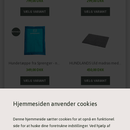
799,00 DKK
299,00 DKK
NYHED
Hundetæppe fra Sprenger - nemt at tage med på tur
HUNDLANDS Uld madras med vandtæt underside
349,00 DKK
450,00 DKK
Hjemmesiden anvender cookies
Denne hjemmeside sætter cookies for at opnå en funktionel
side for at huske dine foretrukne indstillinger. Ved hjælp af