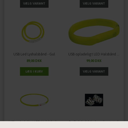
USB Led Lyshalsbånd - Gul
USB opladeligt LED Halsbånd - ekstra bred
89,00 DKK
99,00 DKK
USB opladeligt LED Halsbånd - Grøn
Reflekshalsbånd med potetryk