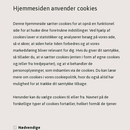
89,00 DKK
79,00 DKK
Hjemmesiden anvender cookies
Denne hjemmeside sætter cookies for at opnå en funktionel
side for at huske dine foretrukne indstillinger. Ved hjælp af
I DEN MØRKE TID ER DET VIGTIGT AT
cookies laver vi statistikker og analyserer besøg på vores side,
SIKKERHEDEN ER I TOP
så vi sikrer, at siden hele tiden forbedres og at vores
markedsføring bliver relevant for dig. Hvis du giver dit samtykke,
så tillader du, at vi sætter cookies (enten i form af egne cookies
TRANEKÆRET
og/eller fra tredjeparter), og at vi behandler de
personoplysninger, som indsamles via de cookies. Du kan læse
Aalborgvej 707, 9320 Hjallerup
mere om cookies i vores cookiepolitik, hvor du også altid har
+45 51 88 02 02
mulighed for at trække dit samtykke tilbage.
+45 22 13 65 90
Herunder kan du vælge cookies til eller fra. Navnet på de
info@tranekaeret.dk
forskellige typer af cookies fortæller, hvilket formål de tjener.
CVR.: 39 42 24 09
Nødvendige