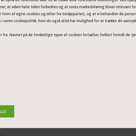
krer, at siden hele tiden forbedres og at vores markedsføring bliver relevant for
Tilføj til favoritliste
n i form af egne cookies og/eller fra tredjeparter), og at vi behandler de pers
 vores cookiepolitik, hvor du også altid har mulighed for at trække dit samtyk
 fra. Navnet på de forskellige typer af cookies fortæller, hvilket formål de tje
reskind - ideel til al træning og leg
 og gør legen endnu sjovere
ng med indsyet eleastik
 og førerens skulder
skånes
tiv leg og træning og skal ikke bruges uden opsyn