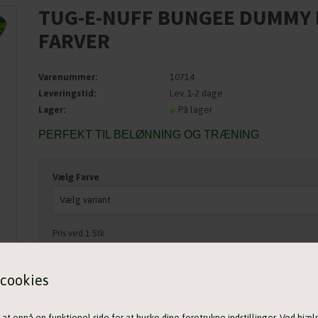
TUG-E-NUFF BUNGEE DUMMY M
FARVER
Varenummer:
10714
Leveringstid:
Lev. 1-2 dage
Lager:
På lager
PERFEKT TIL BELØNNING OG TRÆNING
Vælg Farve
Pris ved 1 Stk
259,00
DKK
cookies
 opnå en funktionel side for at huske dine foretrukne indstillinger. Ved hjælp 