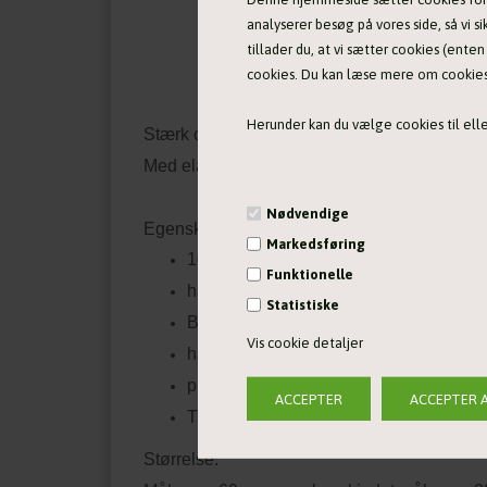
analyserer besøg på vores side, så vi si
tillader du, at vi sætter cookies (ente
cookies. Du kan læse mere om cookies i
Herunder kan du vælge cookies til eller
Stærk og utrolig god motiveringsdummy med få
Med elastik i håndtaget, for øget fleksibilet
Nødvendige
Egenskaber:
Markedsføring
100% ægte fåreskind fra engelske får
Funktionelle
håndtag lavet i holdbar polstret webbi
Statistiske
Bungee effekten gør, at hundens nakke
Vis cookie detaljer
håndtag i forskellige farver
produceret i England
Tug-E-Nuff toys er designet til interak
Størrelse: