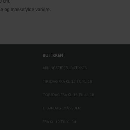
0 cm.
se og massefylde variere.
BUTIKKEN
ÅBNINGSTIDER I BUTIKKEN:
TIRSDAG FRA KL. 13 TIL KL. 18
TORSDAG FRA KL. 13 TIL KL. 18
1. LØRDAG I MÅNEDEN
FRA KL. 10 TIL KL. 14