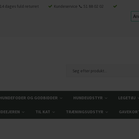
14 dages fuld returret
Kundeservice 📞 51 88 02 02
HUNDEFODER OG GODBIDDER
HUNDEUDSTYR
LEGETØJ
NDEEJEREN
TIL KAT
TRÆNINGSUDSTYR
GAVEKOR