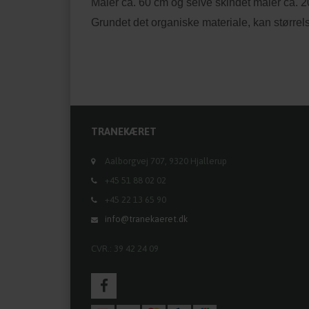
Måler ca. 60 cm og selve skindet måler ca. 2
Grundet det organiske materiale, kan størrel
TRANEKÆRET
Aalborgvej 707, 9320 Hjallerup
+45 51 88 02 02
+45 22 13 65 90
info@tranekaeret.dk
CVR.: 39 42 24 09