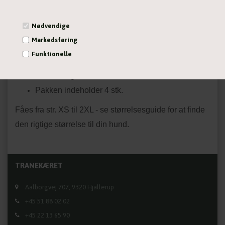
40 % polyethylen
15 % nylon
Nødvendige
10 % polyester
Markedsføring
10 % glasfiber
Funktionelle
5 % spandex
Statistiske
20 % nitrilgummi
Vis cookie detaljer
Pakken indeholder 4 stk.
Fåes fra str. XS til 2XL - se størrelsesguide for at finde
den rigtige størrelse til din hund.
TRANEKÆRET
Aalborgvej 707, 9320 Hjallerup
+45 51 88 02 02
+45 22 13 65 90