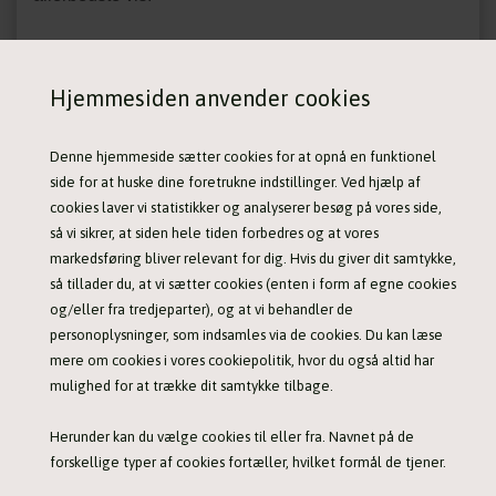
Non-stop dogwear Protector bootie er fremstillet af
niveau 5 anti-skæremateriale og dyppet i nitrilgummi
Hjemmesiden anvender cookies
for ekstra beskyttelse og vandafvisning.
Denne hjemmeside sætter cookies for at opnå en funktionel
side for at huske dine foretrukne indstillinger. Ved hjælp af
Mod hundens pote er stoffet sømløst for at undgå
cookies laver vi statistikker og analyserer besøg på vores side,
gnidninger og sokkerne fastgøres med elastisk velcro,
så vi sikrer, at siden hele tiden forbedres og at vores
hvilket gør, at de sidder rigtig godt på poten.
markedsføring bliver relevant for dig. Hvis du giver dit samtykke,
så tillader du, at vi sætter cookies (enten i form af egne cookies
og/eller fra tredjeparter), og at vi behandler de
https://vimeo.com/939552029/1db775354e
personoplysninger, som indsamles via de cookies. Du kan læse
mere om cookies i vores cookiepolitik, hvor du også altid har
Tekniske specifikationer:
mulighed for at trække dit samtykke tilbage.
Skæreniveau: 5
Herunder kan du vælge cookies til eller fra. Navnet på de
Punkteringsmodstand: 2
forskellige typer af cookies fortæller, hvilket formål de tjener.
Elastisk velcro